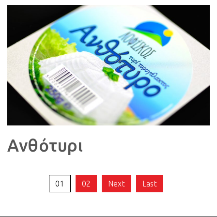
Ανθότυρι
01
02
Next
Last