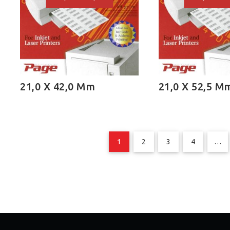
21,0 X 42,0 Mm
21,0 X 52,5 M
1
2
3
4
…