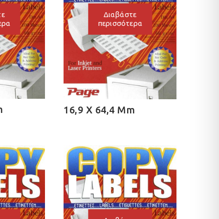
τε
Διαβάστε
ερα
περισσότερα
m
16,9 X 64,4 Mm