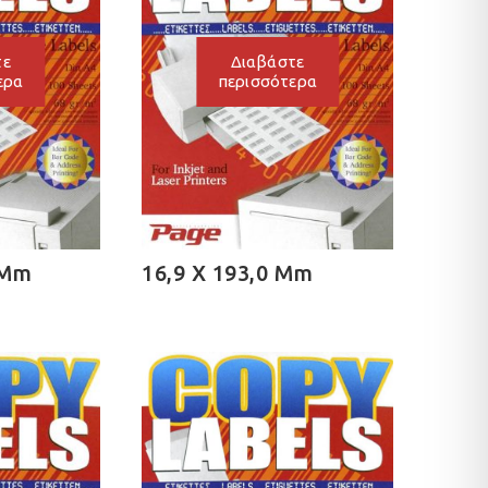
τε
Διαβάστε
ερα
περισσότερα
 Mm
16,9 X 193,0 Mm