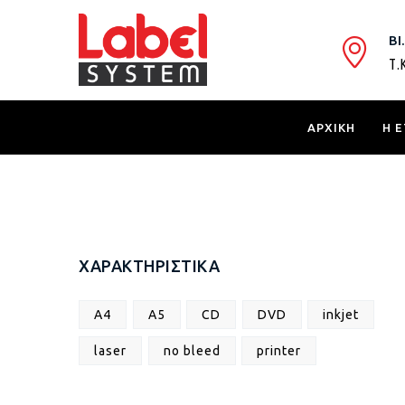
ΒΙ
Τ.
ΑΡΧΙΚΗ
Η Ε
ΧΑΡΑΚΤΗΡΙΣΤΙΚΑ
A4
A5
CD
DVD
inkjet
laser
no bleed
printer