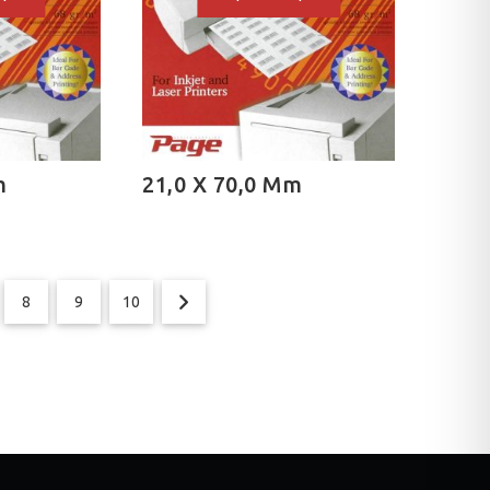
m
21,0 X 70,0 Mm
8
9
10