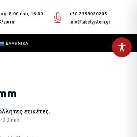
υή: 8:00 έως 16:00
+30 2399020205
Κλειστά
info@labelsystem.gr
ΕΛΛΗΝΙΚΆ
0 mm
λλητες ετικέτες.
 70,0 mm.