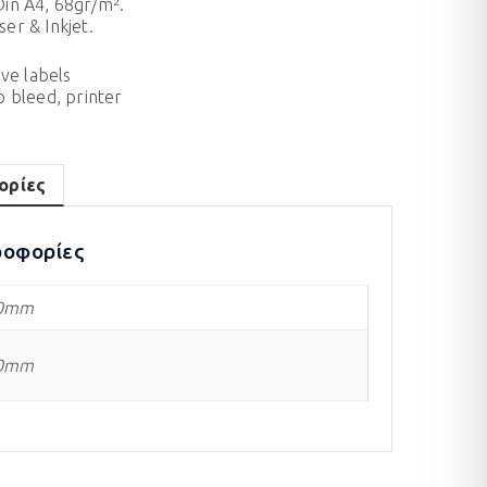
in A4, 68gr/m².
ser & Inkjet.
ive labels
o bleed
,
printer
ορίες
ροφορίες
,0mm
,0mm