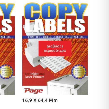
Διαβάστε
περισσότερα
16,9 X 64,4 Mm
16,9 