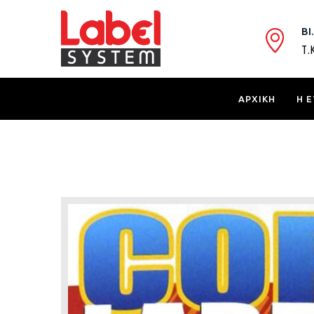
ΒΙ
Τ.
ΑΡΧΙΚΗ
Η Ε