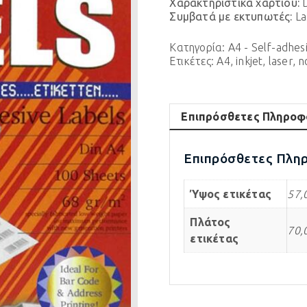
Χαρακτηριστικά χαρτιού:
D
Συμβατά με εκτυπωτές:
La
Κατηγορία:
A4 - Self-adhes
Ετικέτες:
A4
,
inkjet
,
laser
,
n
Επιπρόσθετες Πληροφ
Επιπρόσθετες Πλη
Ύψος ετικέτας
57
Πλάτος
70
ετικέτας