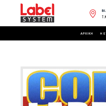
ΒΙ
Τ.
ΑΡΧΙΚΗ
Η Ε