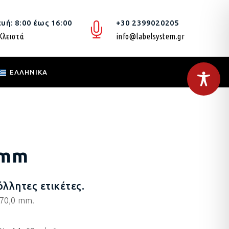
υή: 8:00 έως 16:00
+30 2399020205
Κλειστά
info@labelsystem.gr
ΕΛΛΗΝΙΚΆ
0 mm
λλητες ετικέτες.
 70,0 mm.