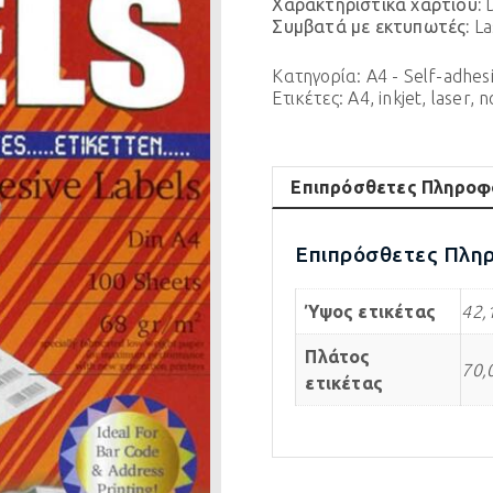
Χαρακτηριστικά χαρτιού:
D
Συμβατά με εκτυπωτές:
La
Κατηγορία:
A4 - Self-adhes
Ετικέτες:
A4
,
inkjet
,
laser
,
n
Επιπρόσθετες Πληροφ
Επιπρόσθετες Πλη
Ύψος ετικέτας
42
Πλάτος
70
ετικέτας