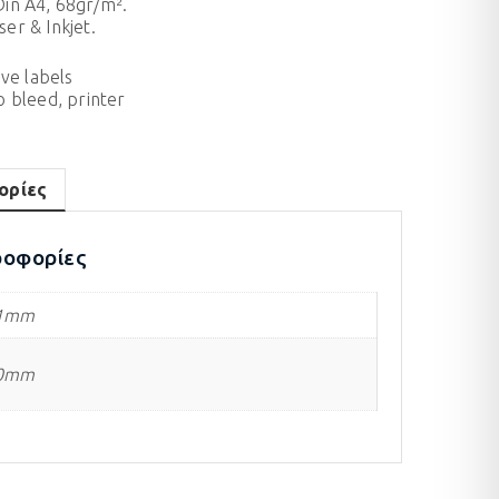
in A4, 68gr/m².
ser & Inkjet.
ive labels
o bleed
,
printer
ορίες
ροφορίες
,1mm
,0mm